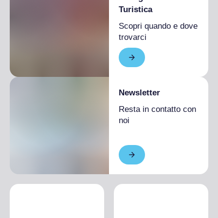
avanzi del proprio pasto
Turistica
Utilizzo stoviglie (piatti, bicchieri, posate,
Scopri quando e dove
ecc.) riutilizzabili
trovarci
Lampadine a basso consumo
Utilizzo di almeno 2 prodotti certificati bio
nel menu principale
Newsletter
Resta in contatto con
noi