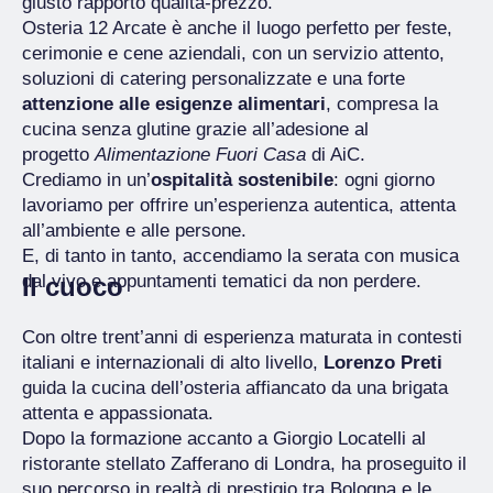
giusto rapporto qualità-prezzo.
Osteria 12 Arcate è anche il luogo perfetto per feste,
cerimonie e cene aziendali, con un servizio attento,
soluzioni di catering personalizzate e una forte
attenzione alle esigenze alimentari
, compresa la
cucina senza glutine grazie all’adesione al
progetto
Alimentazione Fuori Casa
di AiC.
Crediamo in un’
ospitalità sostenibile
: ogni giorno
lavoriamo per offrire un’esperienza autentica, attenta
all’ambiente e alle persone.
E, di tanto in tanto, accendiamo la serata con musica
dal vivo e appuntamenti tematici da non perdere.
Il cuoco
Con oltre trent’anni di esperienza maturata in contesti
italiani e internazionali di alto livello,
Lorenzo Preti
guida la cucina dell’osteria affiancato da una brigata
attenta e appassionata.
Dopo la formazione accanto a Giorgio Locatelli al
ristorante stellato Zafferano di Londra, ha proseguito il
suo percorso in realtà di prestigio tra Bologna e le