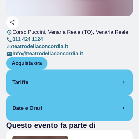
Corso Puccini, Venaria Reale (TO)
, Venaria Reale
011 424 1124
teatrodellaconcordia.it
info@teatrodellaconcordia.it
Acquista ora
Tariffe
Intero
€ 20.00
Date e Orari
Ridotto
€ 18.00
Questo evento fa parte di
30 novembre 2024
Aperto