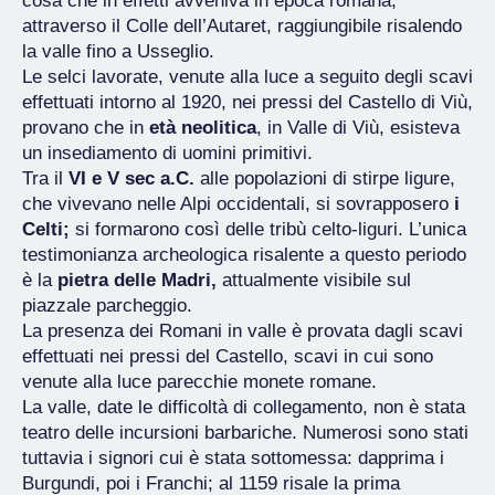
cosa che in effetti avveniva in epoca romana,
attraverso il Colle dell’Autaret, raggiungibile risalendo
la valle fino a Usseglio.
Le selci lavorate, venute alla luce a seguito degli scavi
effettuati intorno al 1920, nei pressi del Castello di Viù,
provano che in
età neolitica
, in Valle di Viù, esisteva
un insediamento di uomini primitivi.
Tra il
VI e V sec a.C.
alle popolazioni di stirpe ligure,
che vivevano nelle Alpi occidentali, si sovrapposero
i
Celti;
si formarono così delle tribù celto-liguri. L’unica
testimonianza archeologica risalente a questo periodo
è la
pietra delle Madri,
attualmente visibile sul
piazzale parcheggio.
La presenza dei Romani in valle è provata dagli scavi
effettuati nei pressi del Castello, scavi in cui sono
venute alla luce parecchie monete romane.
La valle, date le difficoltà di collegamento, non è stata
teatro delle incursioni barbariche. Numerosi sono stati
tuttavia i signori cui è stata sottomessa: dapprima i
Burgundi, poi i Franchi; al 1159 risale la prima