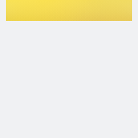
15 giugno
Welcome News Pinerolo15-30 giugno