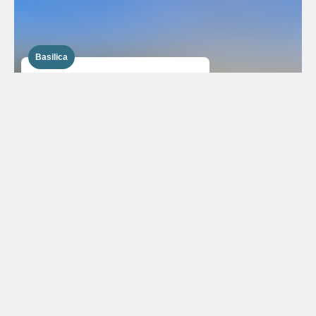
Basilica
Basilica di Maria Ausiliatrice
Parco urbano
Parco Colletta