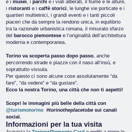
e i
musei
, i
parchi
e i viali alberati, il fiume e le alture,
i
ristoranti
e i
caffè storici
, le lunghe vie porticate e i
quartieri multietnici, i grandi eventi e i tanti piccoli
piaceri che da sempre la rendono unica, in equilibrio
tra la razionale urbanistica romana, il misurato sfarzo
del
barocco piemontese
e l’originalità dell’architettura
moderna e contemporanea.
Torino va scoperta passo dopo passo
, anche
percorrendo strade e piazze con il naso all’insù, e
soprattutto vissuta.
Per questo ci sono alcune cose assolutamente “da
fare”, “da vedere” e “da gustare”.
Ecco la nostra Torino, una città che non ti aspetti!
Scopri le immagini più belle della città con
@turismotorino
#torinotheplacetobe
sui canali
social.
Informazioni per la tua visita
Acquista la
Torino+Piemonte Card
e goditi a pieno le