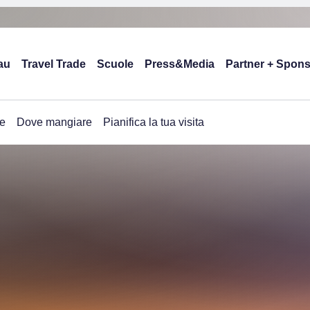
au
Travel Trade
Scuole
Press&Media
Partner + Spon
e
Dove mangiare
Pianifica la tua visita