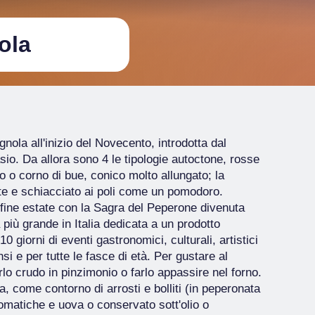
ola
ola all'inizio del Novecento, introdotta dal
sio. Da allora sono 4 le tipologie autoctone, rosse
ngo o corno di bue, conico molto allungato; la
ante e schiacciato ai poli come un pomodoro.
a fine estate con la Sagra del Peperone divenuta
a più grande in Italia dedicata a un prodotto
0 giorni di eventi gastronomici, culturali, artistici
si e per tutte le fasce di età. Per gustare al
o crudo in pinzimonio o farlo appassire nel forno.
a, come contorno di arrosti e bolliti (in peperonata
romatiche e uova o conservato sott'olio o