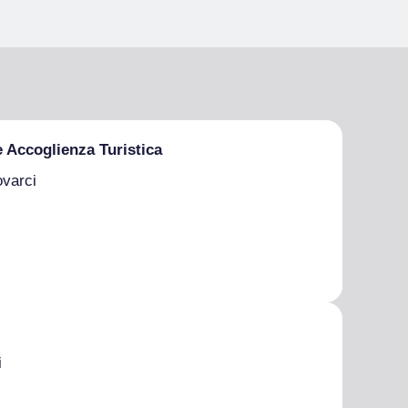
e Accoglienza Turistica
ovarci
i