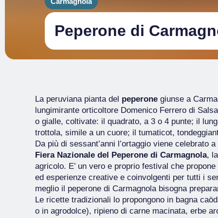
Carmagnola
Peperone di Carmagn
La peruviana pianta del
peperone
giunse a Carmagn
lungimirante orticoltore Domenico Ferrero di Salsa
o gialle, coltivate: il quadrato, a 3 o 4 punte; il lu
trottola, simile a un cuore; il tumaticot, tondeggi
Da più di sessant’anni l’ortaggio viene celebrato 
Fiera Nazionale del Peperone di Carmagnola
, l
agricolo. E’ un vero e proprio festival che propone 1
ed esperienze creative e coinvolgenti per tutti i sen
meglio il peperone di Carmagnola bisogna prepararl
Le ricette tradizionali lo propongono in bagna caöd
o in agrodolce), ripieno di carne macinata, erbe a